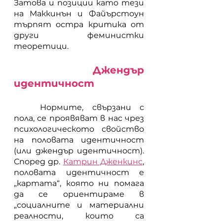
Затова и позиции като тези 
на Маккинън и Файърстоун 
търпят остра критика от 
други феминистки 
теоретици. 
Джендър 
идентичност
	Нормите, свързани с 
пола, се проявяват в нас чрез 
психологическото свойство 
на половата идентичност 
(или джендър идентичност). 
Според др. 
Катрин Дженкинс
, 
половата идентичност е 
„картата“, която ни помага 
да се ориентираме в 
„социалните и материални 
реалности, които са 