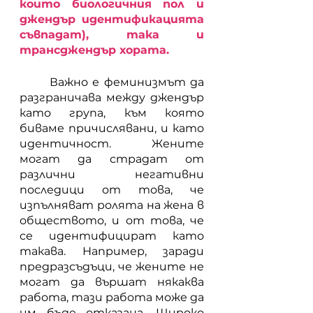
които биологичния пол и 
джендър идентификацията 
съвпадат), така и 
трансджендър хората.
	Важно е феминизмът да 
разграничава между джендър 
като група, към която 
биваме причислявани, и като 
идентичност. Жените 
могат да страдат от 
различни негативни 
последици от това, че 
изпълняват ролята на жена в 
обществото, и от това, че 
се идентифицират като 
такава. Например, заради 
предразсъдъци, че жените не 
могат да вършат някаква 
работа, тази работа може да 
им бъде отказана. Широко 