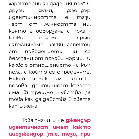
характерни за дадения пол“. С 
други думи, джендър 
идентичността е тази 
част от личността ни, 
която е обвързана с пола - 
какви полови норми 
изпълняваме, какви аспекти 
от поведението ни са 
белязани от полови норми,  и 
какво е отношението ни към 
пола, с който се определяме. 
Някой човек има женска 
полова идентичност, когато 
има вътрешно чувство за 
това как да действа в света 
като жена. 
	Това значи и че 
джендър 
идентичност имат както 
цисджендър 
(т.е. тези, при 