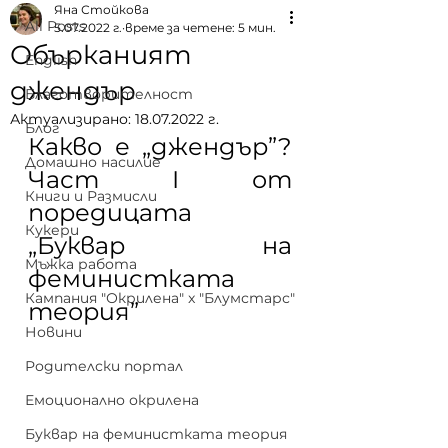
Яна Стойкова
All Posts
5.07.2022 г.
време за четене: 5 мин.
Обърканият
English
джендър
Благотворителност
Актуализирано:
18.07.2022 г.
Блог
Какво е „джендър”? 
Домашно насилие
Част I от 
Книги и Размисли
поредицата 
Кукери
„Буквар на 
Мъжка работа
феминистката 
Кампания "Окрилена" x "Блумстарс"
теория”
Новини
Родителски портал
Емоционално окрилена
Буквар на феминистката теория