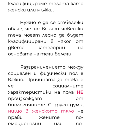
класифицираме телата като 
женски или мъжки. 
	Нужно е да се отбележи 
обаче, че не всички човешки 
тела могат лесно да бъдат 
класифицирани в някоя от 
двете категории на 
основата на тези белези. 
	Разграничението между 
социален и физически пол е 
важно. Причината за това, е 
че социалните 
характеристики на пола 
НЕ
произхождат от 
биологичните. С други думи, 
нищо в женското тяло
не 
прави жените по-
емоционални или по-