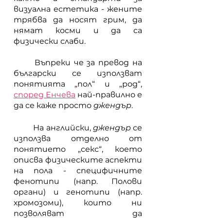
визуална естетика - жените 
трябва да носят грим, да 
нямат косми и да са 
физически слаби. 
	Въпреки че за превод на 
български се използват 
понятията „пол“ и „род“, 
според Енчева
най-правилно е 
да се каже просто 
джендър
. 
	На английски, 
джендър 
се 
използва отделно от 
понятието „секс“, което 
описва физическите аспекти 
на пола - специфичните 
фенотипи (напр. Полови 
органи) и генотипи (напр. 
хромозоми), които ни 
позволяват да 