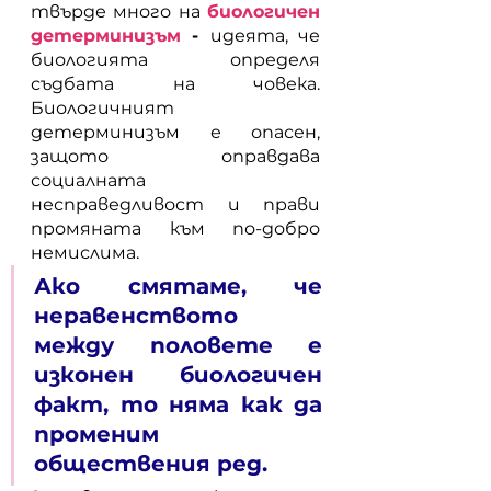
твърде много на 
биологичен 
детерминизъм
 - 
идеята, че 
биологията определя 
съдбата на човека. 
Биологичният 
детерминизъм е опасен, 
защото оправдава 
социалната 
несправедливост и прави 
промяната към по-добро 
немислима. 
Ако смятаме, че 
неравенството 
между половете е 
изконен биологичен 
факт, то няма как да 
променим 
обществения ред.