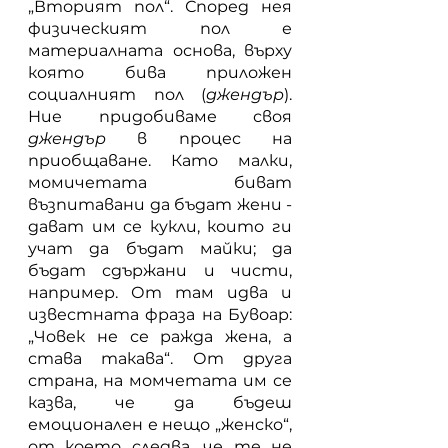
„Вторият пол“. Според нея 
физическият пол е 
материалната основа, върху 
която бива приложен 
социалният пол (
джендър
). 
Ние придобиваме своя 
джендър 
в процес на 
приобщаване. Като малки, 
момичетата биват 
възпитавани да бъдат жени - 
дават им се кукли, които ги 
учат да бъдат майки; да 
бъдат сдържани и чисти, 
например. От там идва и 
известната фраза на Бувоар: 
„Човек не се ражда жена, а 
става такава“. От друга 
страна, на момчетата им се 
казва, че да бъдеш 
емоционален е нещо „женско“, 
от което следва, че те не 