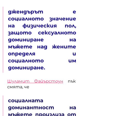
джендърът е 
социалното значение 
на физическия пол, 
защото сексуалното 
доминиране на 
мъжете над жените 
определя и 
социалното им 
доминиране.
Шуламит Файърстоун
 пък 
смята, че 
социалната 
доминантност на 
мъжете произлиза от 