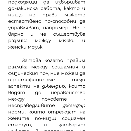
подходящи да извършват 
домакинска работа, както и 
нищо не прави мъжете 
естествено по-способни да 
управляват, например. Не е 
вярно и че съществува 
разлика между мъжки и 
женски мозък. 
	Затова когато правим 
разлика между социалния и 
физическия пол, ние можем да 
идентифицираме тези 
аспекти на 
джендър
, които 
водят до неравенство 
между половете - 
несправедливите 
джендър 
норми, които отреждат на 
жените по-низш социален 
статут, 
и затварят 