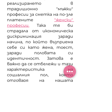
реализирането в 
традиционно "мъжки" 
професии за сметка на по-зле 
платените 
"женски" 
професии.
Така тя би 
страдала от икономическа 
дискриминация заради 
начина, по който възприема 
себе си като жена, тоест, 
заради половата си 
идентичност. Затова е 
важно да се отбележи и тази 
характеристика на 
социалния пол, която 
отговаря на нашата 
идентификация с него. 
	Джендър 
идентичността е 
психическо състояние, над 