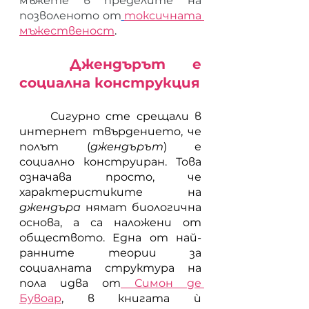
мъжете в пределите на 
позволеното от
токсичната 
мъжественост
. 
	Джендърът е 
социална конструкция
	Сигурно сте срещали в 
интернет твърдението, че 
полът (
джендърът
) е 
социално конструиран. Това 
означава просто, че 
характеристиките на 
джендъра 
нямат биологична 
основа, а са наложени от 
обществото. Една от най-
ранните теории за 
социалната структура на 
пола идва от
 Симон де 
Бувоар
, в книгата ѝ 