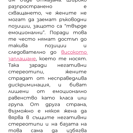
разпространено е 
схващането, че жените не 
могат да заемат ръководни 
позиции, защото са “твърде 
емоционални”. Поради това 
те често нямат достъп до 
такива позиции и 
следователно до 
високото 
заплащане
, което те носят. 
Така заради негативни 
стереотипи, жените 
страдат от несправедлива 
дискриминация, и биват 
лишени от емоционално 
равенство като класа или 
група. От друга страна, 
възможно е някоя жена да 
вярва в същите негативни 
стереотипи и на базата на 
това сама да избягва 