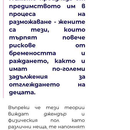
предимството им в 
процеса на 
разможаване - жените 
са тези, които 
търпят повече 
рискове от 
бремеността и 
раждането, както и 
имат по-големи 
задължения за 
отглеждането на 
децата. 
Въпреки че тези теории 
виждат 
джендър 
и 
физическия пол като 
различни неща, те напомнят 