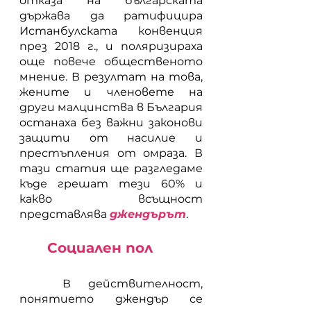
отказа на българската 
държава да ратифицира 
Истанбулската конвенция 
през 2018 г., и поляризираха 
още повече общественото 
мнение. В резултат на това, 
жените и членовете на 
други малцинства в България 
останаха без важни законови 
защити от насилие и 
престъпления от омраза. В 
тази статия ще разгледаме 
къде грешат тези 60% и 
какво всъщност 
представлява 
джендърът
.
Социален пол
	В действителност, 
понятието джендър се 