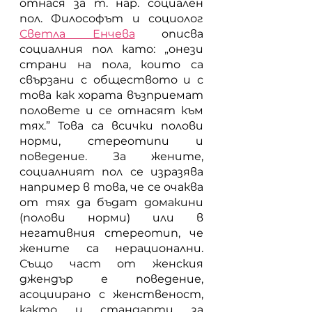
отнася за т. нар. социален 
пол. Философът и социолог 
Светла Енчева
описва 
социалния пол като: „онези 
страни на пола, които са 
свързани с обществото и с 
това как хората възприемат 
половете и се отнасят към 
тях.” Това са всички полови 
норми, стереотипи и 
поведение. За жените, 
социалният пол се изразява 
например в това, че се очаква 
от тях да бъдат домакини 
(полови норми) или в 
негативния стереотип, че 
жените са нерационални. 
Също част от женския 
джендър е поведение, 
асоциирано с женственост, 
както и стандарти за 