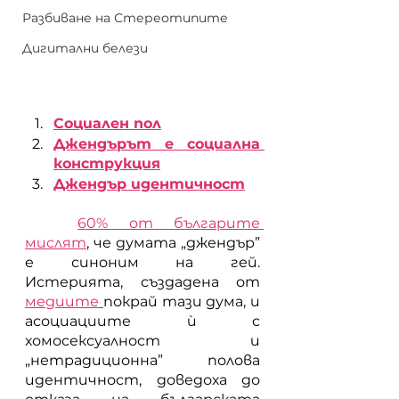
Разбиване на Стереотипите
Дигитални белези
Социален пол
Джендърът е социална 
конструкция
Джендър идентичност
60% от българите 
мислят
, че думата „джендър” 
е синоним на гей. 
Истерията, създадена от 
медиите
покрай тази дума, и 
асоциациите ѝ с 
хомосексуалност и 
„нетрадиционна” полова 
идентичност, доведоха до 