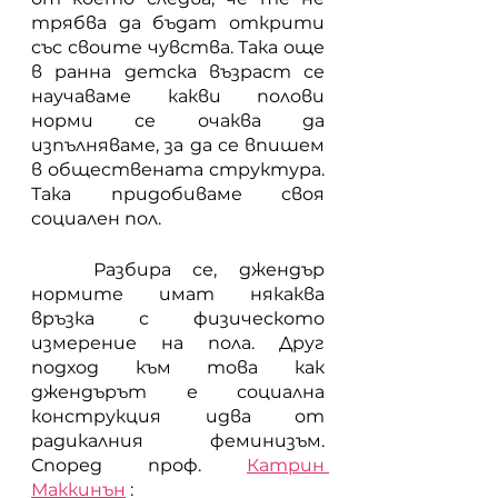
трябва да бъдат открити 
със своите чувства. Така още 
в ранна детска възраст се 
научаваме какви полови 
норми се очаква да 
изпълняваме, за да се впишем 
в обществената структура. 
Така придобиваме своя 
социален пол. 
	Разбира се, джендър 
нормите имат някаква 
връзка с физическото 
измерение на пола. Друг 
подход към това как 
джендърът е социална 
конструкция идва от 
радикалния феминизъм. 
Според проф.
Катрин 
Маккинън
 :