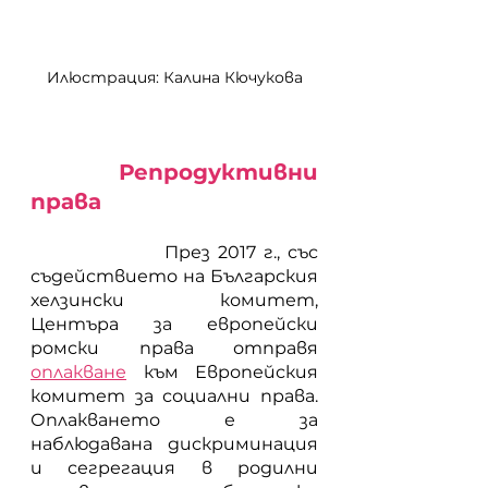
Илюстрация: Калина Кючукова
Репродуктивни 
права
           	 През 2017 г., със 
съдействието на Българския 
хелзински комитет, 
Центъра за европейски 
ромски права отправя
оплакване
 към Европейския 
комитет за социални права. 
Оплакването е за 
наблюдавана дискриминация 
и сегрегация в родилни 