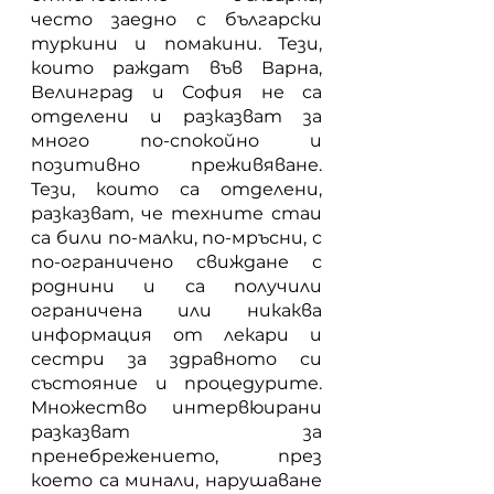
често заедно с български 
туркини и помакини. Тези, 
които раждат във Варна, 
Велинград и София не са 
отделени и разказват за 
много по-спокойно и 
позитивно преживяване. 
Тези, които са отделени, 
разказват, че техните стаи 
са били по-малки, по-мръсни, с 
по-ограничено свиждане с 
роднини и са получили 
ограничена или никаква 
информация от лекари и 
сестри за здравното си 
състояние и процедурите. 
Множество интервюирани 
разказват за 
пренебрежението, през 
което са минали, нарушаване 