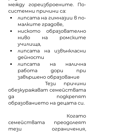
между гореизброените. По-
системни причини са:
липсата на гимназии в по-
малките градове,
ниското образователно 
ниво на ромските 
училища, 
липсата на извънкласни 
дейности 
липсата на налична 
работа дори при 
завършено образование 
		Тези причини 
обезкуражават семействата 
да подкрепят 
образованието на децата си.
		Когато 
семействата преодолеят 
тези ограничения, 