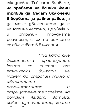
ежедневно. Тъй като вярваме, 
че 
правата на всички жени 
трябва да бъдат включени 
в борбата за равноправие
, за 
да може движението да е 
наистина честно, ще уважим 
и отразим трудната 
реалност, с която ромките 
се сблъскват в България. 
           	 *
Тъй като сме 
феминистка организация, 
която се състои от 
етнически българи, не 
можем да отразим пълно и 
автентично 
положителните и 
отрицателните аспекти на 
ромския живот. Затова, 
освен източниците, които 