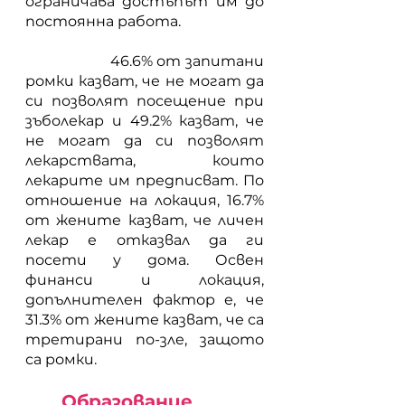
ограничава достъпът им до 
постоянна работа.
            	 46.6% от запитани 
ромки казват, че не могат да 
си позволят посещение при 
зъболекар и 49.2% казват, че 
не могат да си позволят 
лекарствата, които 
лекарите им предписват. По 
отношение на локация, 16.7% 
от жените казват, че личен 
лекар е отказвал да ги 
посети у дома. Освен 
финанси и локация, 
допълнителен фактор е, че 
31.3% от жените казват, че са 
третирани по-зле, защото 
са ромки.
Образование