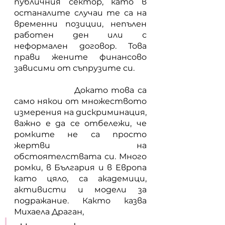
публичния сектор, като в 
останалите случаи те са на 
временни позиции, непълен 
работен ден или с 
неформален договор. Това 
прави жените финансово 
зависими от съпрузите си.
           	 Докато това са 
само някои от множеството 
измерения на дискриминация, 
важно е да се отбележи, че 
ромките не са просто 
жертви на 
обстоятелствата си. Много 
ромки, в България и в Европа 
като цяло, са академици, 
активисти и модели за 
подражание. Както казва 
Михаела Драган, 