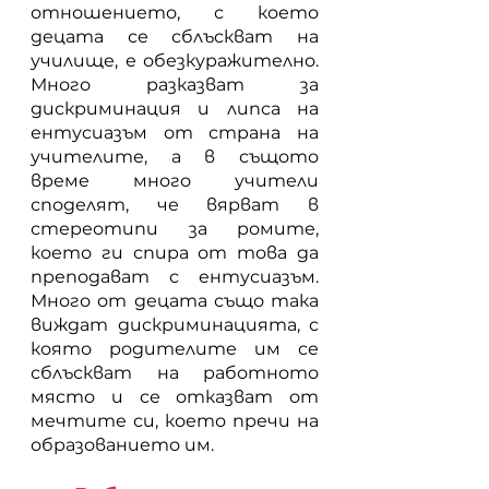
отношението, с което 
децата се сблъскват на 
училище, е обезкуражително. 
Много разказват за 
дискриминация и липса на 
ентусиазъм от страна на 
учителите, а в същото 
време много учители 
споделят, че вярват в 
стереотипи за ромите, 
което ги спира от това да 
преподават с ентусиазъм. 
Много от децата също така 
виждат дискриминацията, с 
която родителите им се 
сблъскват на работното 
място и се отказват от 
мечтите си, което пречи на 
образованието им.