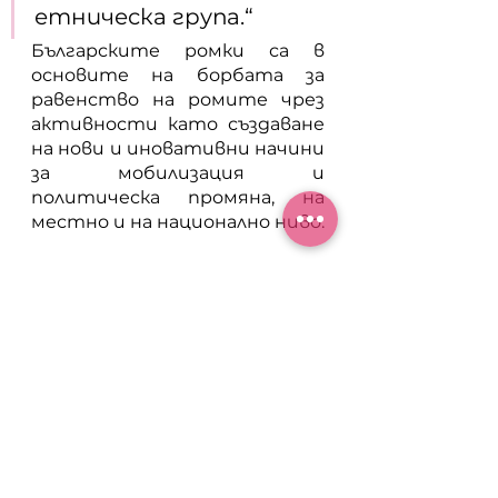
етническа група.“ 
Българските ромки са в 
основите на борбата за 
равенство на ромите чрез 
активности като създаване 
на нови и иновативни начини 
за мобилизация и 
политическа промяна, на 
местно и на национално ниво.
Организации и 
инициативи:
Сдружение „Асоциация 
Интегро”
 - обществена 
организация с цел подкрепа 
на ромските общности за 
подобряване на обществено 