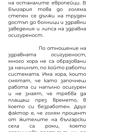
на останалите европейци. В 
България това до голяма 
степен се дължи на труден 
достъп до болници и здравни 
заведения и липса на здравна 
осигуреност.
           	 По отношение на 
здравната осигуреност, 
много хора не са образовани 
за начинът, по който работи 
системата. Има хора, които 
смятат, че като започнеш 
работа си напълно осигурен 
и не знаят, че трябва да 
плащаш през времето, в 
което си безработен. Друг 
фактор е, че голям процент 
от жителите на български 
села са роми, което 