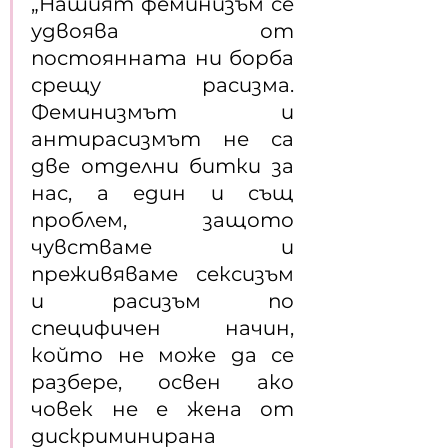
„Нашият феминизъм се 
удвоява от 
постоянната ни борба 
срещу расизма. 
Феминизмът и 
антирасизмът не са 
две отделни битки за 
нас, а един и същ 
проблем, защото 
чувстваме и 
преживяваме сексизъм 
и расизъм по 
специфичен начин, 
който не може да се 
разбере, освен ако 
човек не е жена от 
дискриминирана 