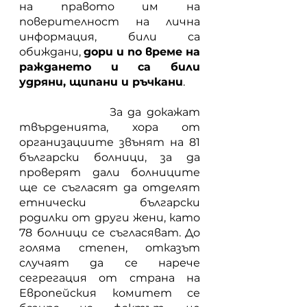
на правото им на 
поверителност на лична 
информация, били са 
обиждани, 
дори и по време на 
раждането и са били 
удряни, щипани и ръчкани
.
           	 За да докажат 
твърденията, хора от 
организациите звънят на 81 
български болници, за да 
проверят дали болниците 
ще се съгласят да отделят 
етнически български 
родилки от други жени, като 
78 болници се съгласяват. До 
голяма степен, отказът 
случаят да се нарече 
сегрегация от страна на 
Европейския комитет се 