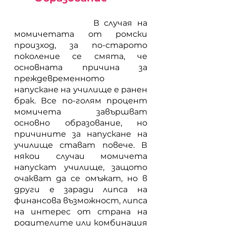
           	 В случая на 
момичетата от ромски 
произход, за по-старото 
поколение се смята, че 
основната причина за 
преждевременното 
напускане на училище е ранен 
брак. Все по-голям процент 
момичета завършват 
основно образование, но 
причините за напускане на 
училище стават повече. В 
някои случаи момичета 
напускат училище, защото 
очакват да се омъжат, но в 
други е заради липса на 
финансова възможност, липса 
на интерес от страна на 
родителите или комбинация 