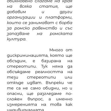
обикновено слагаме на края 
на всяка статия, ще 
добавим и други 
организации и платформи, 
които се занимават с борба 
за ромско равенство и със 
запазване на ромската 
култура.
           	 Много от 
дискриминацията, която ще 
обсъдим, е базирана на 
стереотипи. Тук няма да 
обсъждаме реалността на 
тези стереотипи или 
откъде идват. Въпреки че 
те са не само обидни, но и 
опасни, ще разгледаме по-
сложен въпрос, а именно 
измеренията на това как 
индивидуалната 