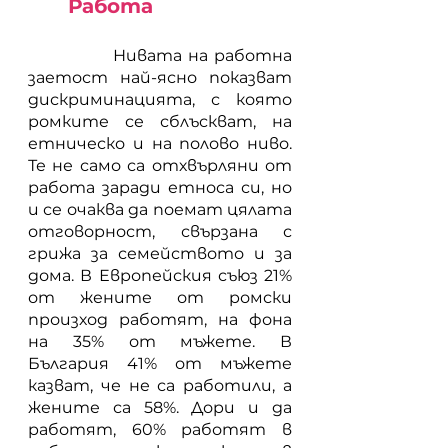
Работа
		Нивата на работна 
заетост най-ясно показват 
дискриминацията, с която 
ромките се сблъскват, на 
етническо и на полово ниво. 
Те не само са отхвърляни от 
работа заради етноса си, но 
и се очаква да поемат цялата 
отговорност, свързана с 
грижа за семейството и за 
дома. В Европейския съюз 21% 
от жените от ромски 
произход работят, на фона 
на 35% от мъжете. В 
България 41% от мъжете 
казват, че не са работили, а 
жените са 58%. Дори и да 
работят, 60% работят в 