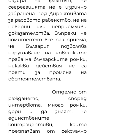
базира на фактът, че 
сегрегацията не е изрично 
забранена под Директивата 
за расовото равенство, не на 
неверни или неприемливи 
доказателства. Въпреки че 
комитетът все пак приема, 
че България позволява 
нарушаване на човешките 
права на българските ромки, 
никакви действия не са 
поети за промяна на 
обстоятелствата.
            	 Отделно от 
раждането, според 
интервюта, много ромки, 
дори и да знаят, че 
единствените 
контрацептиви, които 
предпазват от сексуално 