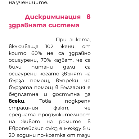
на учениците.
Дискриминация в 
здравната система
           	 При анкета, 
включваща 102 жени, от 
които 60% не са здравно 
осигурени, 70% казват, че са 
били питани дали са 
осигурени когато звънят на 
бърза помощ, въпреки че 
бързата помощ в България е 
безплатна и достъпна за 
всеки
. Това подкрепя 
страшния факт, че 
средната продължителност 
на живот на ромите в 
Европейския съюз е между 5 и 
20 години по-кратка от тази 