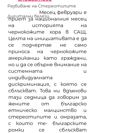
Разбиване на Стереотипите
           	 Месец февруари е 
Дигитални белези
приет за националния месец 
на историята на 
чернокожите хора в САЩ. 
Целта на инициативата е да 
се подчертае не само 
приноса на чернокожите 
американци като граждани, 
но и да се обърне внимание на 
системната и 
индивидуалната 
дискриминация, с която се 
сблъскват. Това ни вдъхнови 
тази седмица да говорим за 
жените от българско 
етническо малцинство и 
стереотипите и омразата, 
с които те- българските 
ромки се сблъскват 