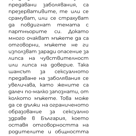
предавани заболявания, са 
презервативите, те или се 
срамуват, или се страхуват 
да повдигнат темата с 
партньорите си. Докато 
много очакват мъжете да са 
отговорни, мъжете не ги 
използват заради опасение за 
липса на чувствителност 
или липса на доверие. Така 
шансът за сексуалното 
предаване на заболявания се 
увеличава, като жените са 
далеч по-малко запознати, от 
колкото мъжете. Това може 
да се дължи на ограниченото 
образование за сексуално 
здраве в България, което 
оставя отговорността на 
родителите и общността 