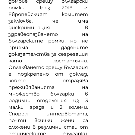
домове срещу български 
ромки. През 2019 г. 
Европейският комитет 
заключва, че има 
дискриминация в 
здравеопазването на 
българските ромки, но не 
приема дадените 
доказателства за сегрегация 
като достатъчни. 
Оплакването срещу България 
е подкрепено от доклад, 
който отразява 
преживяванията на 
множество българки в 
родилни отделения из 3 
малки града и 2 големи. 
Според интервютата, 
почти всички жени са 
сложени в различни стаи от 
етническите българки, 