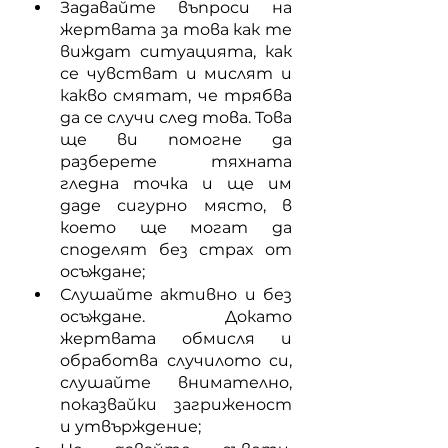
Задавайте въпроси на 
жертвата за това как те 
виждат ситуацията, как 
се чувстват и мислят и 
какво смятат, че трябва 
да се случи след това. Това 
ще ви помогне да 
разберете тяхната 
гледна точка и ще им 
даде сигурно място, в 
което ще могат да 
споделят без страх от 
осъждане;
Слушайте активно и без 
осъждане. Докато 
жертвата обмисля и 
обработва случилото си, 
слушайте внимателно, 
показвайки загриженост 
и утвърждение;