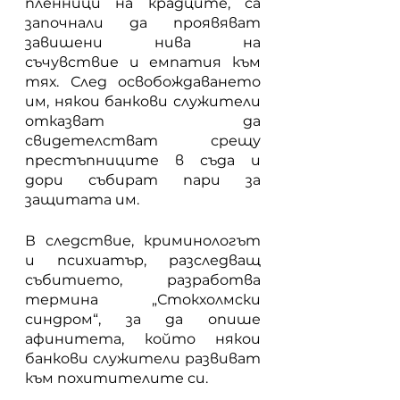
пленници на крадците, са 
започнали да проявяват 
завишени нива на 
съчувствие и емпатия към 
тях. След освобождаването 
им, някои банкови служители 
отказват да 
свидетелстват срещу 
престъпниците в съда и 
дори събират пари за 
защитата им.
В следствие, криминологът 
и психиатър, разследващ 
събитието, разработва 
термина „Стокхолмски 
синдром“, за да опише 
афинитета, който някои 
банкови служители развиват 
към похитителите си.