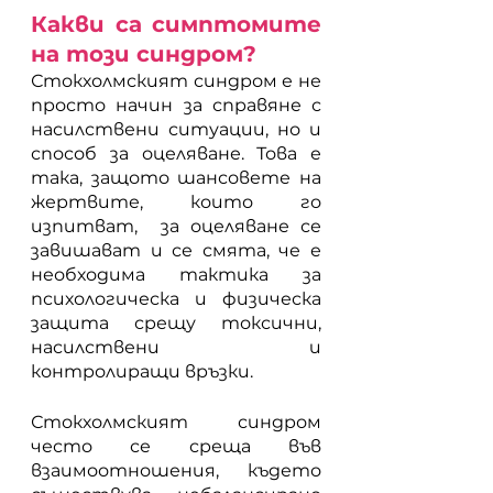
Какви са симптомите 
на този синдром?
Стокхолмският синдром е не 
просто начин за справяне с 
насилствени ситуации, но и 
способ за оцеляване. Това е 
така, защото шансовете на 
жертвите, които го 
изпитват,  за оцеляване се 
завишават и се смята, че е 
необходима тактика за 
психологическа и физическа 
защита срещу токсични, 
насилствени и 
контролиращи връзки. 
Стокхолмският синдром 
често се среща във 
взаимоотношения, където 