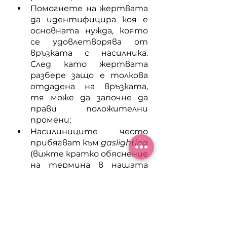
Помогнете на жертвата 
да идентифицира коя е 
основната нужда, която 
се удовлетворява от 
връзката с насилника. 
След като жертвата 
разбере защо е толкова 
отдадена на връзката, 
тя може да започне да 
прави положителни 
промени;
Насилиниците често 
прибягват към 
gaslighting
(вижте кратко обяснение 
на термина в нашата 
статия „5 признака по 
които да разпознаем 
емоционално насилие“). 
Помогнете на жертвата 
да потвърди 