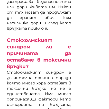
застрашава безопасността 
или дори живота им. Някои 
от тях могат да продължат 
да хранят обич към 
насилника дори и след като 
връзката приключи. 
Стокхолмският 
синдром ли е 
причината да 
оставаме в токсични 
връзки?
Стокхолмският синдром е 
значителна причина, поради 
която много хора остават в 
токсични връзки, но не е 
единствената. Има много 
допринасящи фактори като 
историята на връзката, 