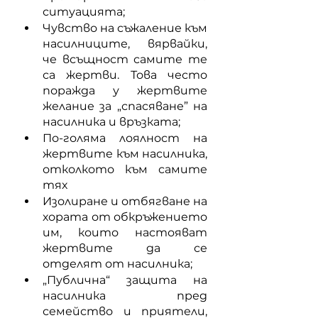
ситуацията;
Чувство на съжаление към 
насилниците, вярвайки, 
че всъщност самите те 
са жертви. Това често 
поражда у жертвите 
желание за „спасяване” на 
насилника и връзката;
По-голяма лоялност на 
жертвите към насилника, 
отколкото към самите 
тях
Изолиране и отбягване на 
хората от обкръжението 
им, които настояват 
жертвите да се 
отделят от насилника;
„Публична“ защита на 
насилника пред 
семейство и приятели, 