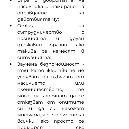
Вяра в добротата на 
насилника и намиране на 
оправдание за 
действията му;
Отказ на 
сътрудничество с 
полицията и други 
държавни органи, ако 
такива се намесят в 
ситуацията;
Заучена безпомощност - 
тъй като жертвите не 
успяват да избягат от 
насилието или 
пленничеството, те 
може да започнат да се 
отказват от опитите 
си и да си наложат 
мисълта, че е по-лесно за 
всички, ако просто се 
примирят със 