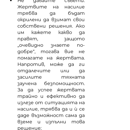
Не давайте съвети. 
Жертвите на насилие 
трябва да бъдат 
окрилени да взимат свои 
собствени решения. Ако 
им кажете какво да 
правят, защото 
„очевидно знаете по-
добре“, тогава вие не 
помагате на жертвата. 
Напротив, може да ги 
отдалечите или да 
засилите тяхната 
заучена безпомощност. 
За да успее жертвата 
трайно и ефективно да 
излезе от ситуацията на 
насилие, трябва да и ѝ се 
даде възможност сама да 
вземе и изпълни това 
решение;