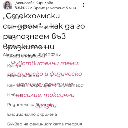
Десислава Кирилова
All Posts
7.11.2022 г.
време за четене: 5 мин.
„Стокхолмски
English
синдром“ и как да го
Благотворителност
разпознаем във
Блог
връзките ни
Домашно насилие
Актуализирано:
11.04.2024 г.
Книги и Размисли
Чувствителни теми: 
Кукери
психическо и физическо 
Мъжка работа
насилие, домашно 
Кампания "Окрилена" x "Блумстарс"
насилие, токсични 
Новини
Родителски портал
връзки
Емоционално окрилена
Буквар на феминистката теория