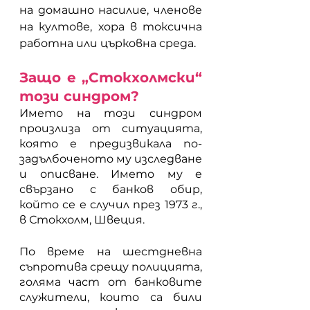
на домашно насилие, членове 
на култове, хора в токсична 
работна или църковна среда.
Защо е „Стокхолмски“ 
този синдром?
Името на този синдром 
произлиза от ситуацията, 
която е предизвикала по-
задълбоченото му изследване 
и описване. Името му е 
свързано с банков обир, 
който се е случил през 1973 г., 
в Стокхолм, Швеция. 
По време на шестдневна 
съпротива срещу полицията, 
голяма част от банковите 
служители, които са били 