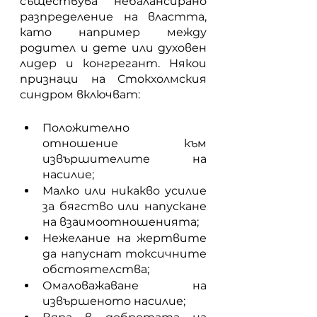
съществува небалансирано 
разпределение на властта, 
като например между 
родител и дете или духовен 
лидер и конгрегант. Някои 
признаци на Стокхолмския 
синдром включват:
Положително 
отношение към 
извършителите на 
насилие;
Малко или никакво усилие 
за бягство или напускане 
на взаимоотношенията;
Нежелание на жертвите 
да напуснат токсичните 
обстоятелства;
Омаловажаване на 
извършеното насилие;