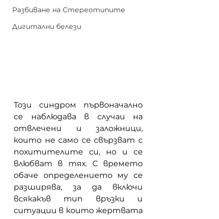
Разбиване на Стереотипите
Дигитални белези
Този синдром първоначално 
се наблюдава в случаи на 
отвлечени и заложници, 
които не само се свързват с 
похитителите си, но и се 
влюбват в тях. С времето 
обаче определението му се 
разширява, за да включи 
всякакъв тип връзки и 
ситуации в които жертвата 