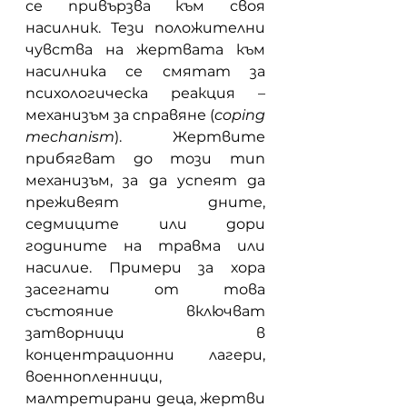
се привързва към своя 
насилник. Тези положителни 
чувства на жертвата към 
насилника се смятат за 
психологическа реакция – 
механизъм за справяне (
coping 
mechanism
). Жертвите 
прибягват до този тип 
механизъм, за да успеят да 
преживеят дните, 
седмиците или дори 
годините на травма или 
насилие. Примери за хора 
засегнати от това 
състояние включват 
затворници в 
концентрационни лагери, 
военнопленници, 
малтретирани деца, жертви 