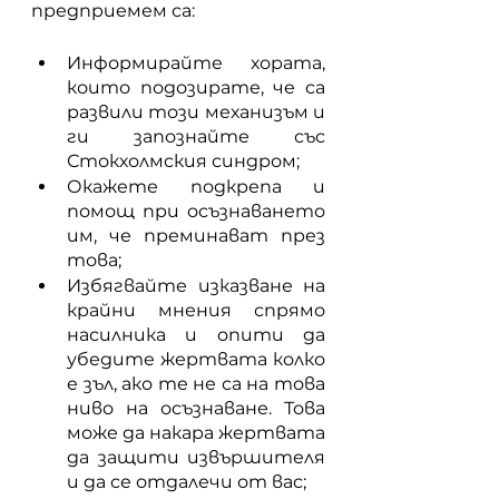
предприемем са:
Информирайте хората, 
които подозирате, че са 
развили този механизъм и 
ги запознайте със 
Стокхолмския синдром;
Окажете подкрепа и 
помощ при осъзнаването 
им, че преминават през 
това; 
Избягвайте изказване на 
крайни мнения спрямо 
насилника и опити да 
убедите жертвата колко 
е зъл, ако те не са на това 
ниво на осъзнаване. Това 
може да накара жертвата 
да защити извършителя 
и да се отдалечи от вас;