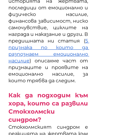
историята на жертвата, 
последици от емоционално и 
физическо насилие, 
финансова зависимост, ниско 
самочувствие, циклите на 
награда и наказание и други. В 
предишната ни статия (
5 
признака по които да 
разпознаем емоционално 
насилие
) описахме част от 
признаците и проявите на 
емоционално насилие, за 
които трябва да следим. 
Как да подходим към 
хора, които са развили 
Стокхолмски 
синдром?
Стокхолмският синдром е 
реакцията на жертвата към 