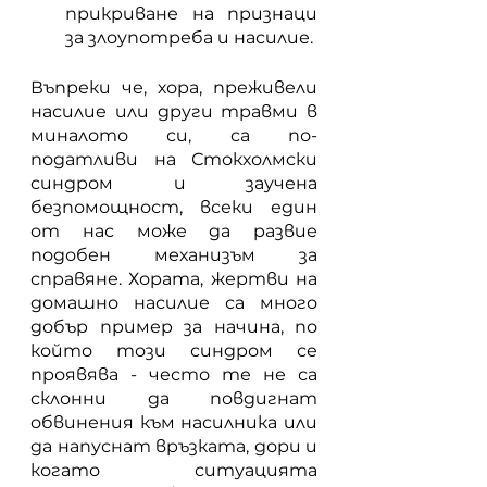
прикриване на признаци 
за злоупотреба и насилие.
Въпреки че, хора, преживели 
насилие или други травми в 
миналото си, са по-
податливи на Стокхолмски 
синдром и заучена 
безпомощност, всеки един 
от нас може да развие 
подобен механизъм за 
справяне. Хората, жертви на 
домашно насилие са много 
добър пример за начина, по 
който този синдром се 
проявява - често те не са 
склонни да повдигнат 
обвинения към насилника или 
да напуснат връзката, дори и 
когато ситуацията 