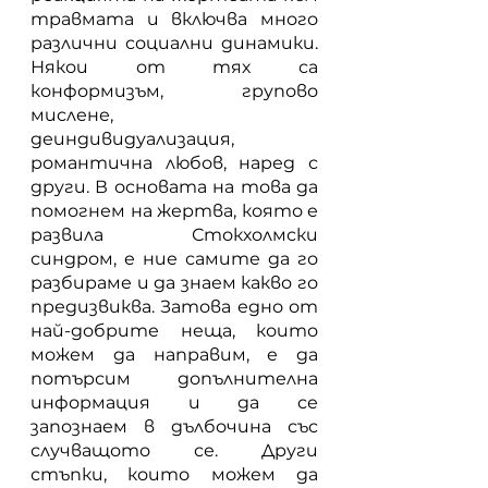
травмата и включва много 
различни социални динамики. 
Някои от тях са 
конформизъм, групово 
мислене, 
деиндивидуализация, 
романтична любов, наред с 
други. В основата на това да 
помогнем на жертва, която е 
развила Стокхолмски 
синдром, е ние самите да го 
разбираме и да знаем какво го 
предизвиква. Затова едно от 
най-добрите неща, които 
можем да направим, е да 
потърсим допълнителна 
информация и да се 
запознаем в дълбочина със 
случващото се. Други 
стъпки, които можем да 