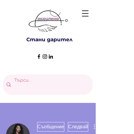
Стани дарител
Съобщение
Следвай