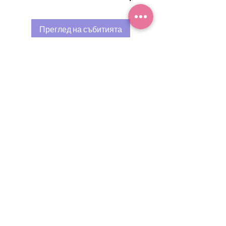
Преглед на събитията
Политика за поверителност
©2026 by Okrilena.
Proudly created to empower Bulgarian women.