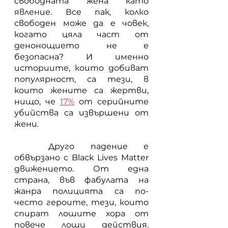
свободната жена като 
явление. Все пак, колко 
свободен може да е човек, 
когато цяла част от 
денонощието не е 
безопасна? И именно 
историите, които добиват 
популярност, са тези, в 
които жените са жертви, 
нищо, че
17%
 от серийните 
убийства са извършени от 
жени.
	Друго падение е 
обвързано с Black Lives Matter 
движението. От една 
страна, във фабулата на 
жанра полицията са по-
често героите, тези, които 
спират лошите хора от 
повече лоши действия. 