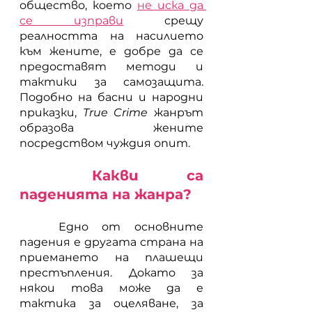
общество, което
не иска да 
се изправи
 срещу 
реалността на насилието 
към жените, е добре да се 
предоставят методи и 
тактики за самозащита. 
Подобно на басни и народни 
приказки, 
True Crime
 жанрът 
образова жените 
посредством чуждия опит.
	Какви са 
паденията на жанра?
	Едно от основните 
падения е другата страна на 
приемането на плашещи 
престъпления. Докато за 
някои това може да е 
тактика за оцеляване, за 