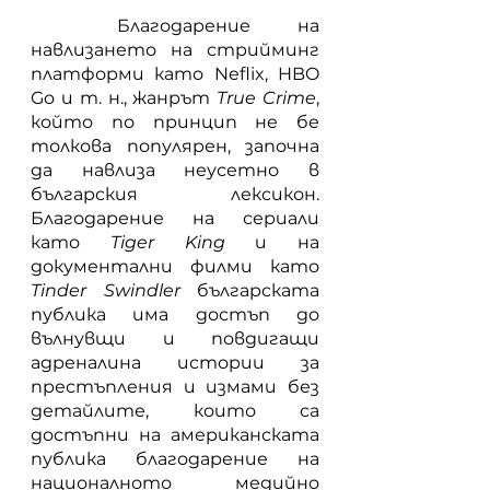
	Благодарение на 
навлизането на стрийминг 
платформи като Neflix, HBO 
Go и т. н., жанрът 
True Crime
, 
който по принцип не бе 
толкова популярен, започна 
да навлиза неусетно в 
българския лексикон. 
Благодарение на сериали 
като 
Tiger King
 и на 
документални филми като 
Tinder Swindler
 българската 
публика има достъп до 
вълнувщи и повдигащи 
адреналина истории за  
престъпления и измами без 
детайлите, които са 
достъпни на американската 
публика благодарение на 
националното медийно 