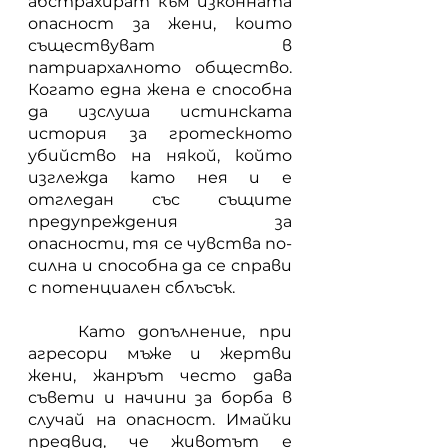
абстрахират към изконната 
опасност за жени, които 
съществуват в 
патриархалното общество. 
Когато една жена е способна 
да изслуша истинската 
история за гротескното 
убийство на някой, който 
изглежда като нея и е 
отгледан със същите 
предупреждения за 
опасности, тя се чувства по-
силна и способна да се справи 
с потенциален сблъсък.
	Като допълнение, при 
агресори мъже и жертви 
жени, жанрът често дава 
съвети и начини за борба в 
случай на опасност. Имайки 
предвид, че животът е