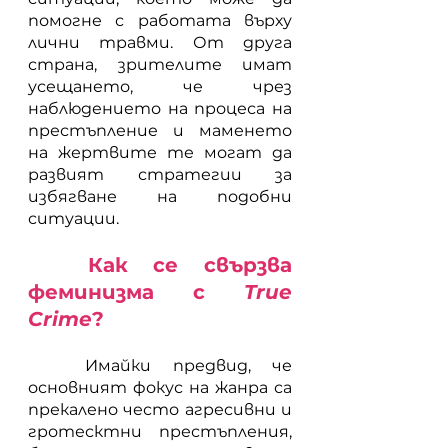
помогне с работата върху 
лични травми. От друга 
страна, зрителите имат 
усещането, че чрез 
наблюдението на процеса на 
престъпление и маменето 
на жертвите те могат да 
развият стратегии за 
избягване на подобни 
ситуации.
	Как се свързва 
феминизма с 
True 
Crime
?
	Имайки предвид, че 
основният фокус на жанра са 
прекалено често агресивни и 
гротесктни престъпления, 