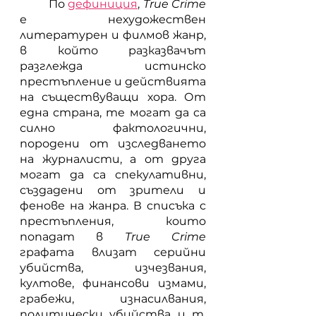
	По
дефиниция
, 
True Crime
е нехудожествен 
литературен и филмов жанр, 
в който разказвачът 
разглежда истинско 
престъпление и действията 
на съществуващи хора. От 
една страна, те могат да са 
силно фактологични, 
породени от изследването 
на журналисти, а от друга 
могат да са спекулативни, 
създадени от зрители и 
фенове на жанра. В списъка с 
престъпления, които 
попадат в 
True Crime
графата влизат серийни 
убийства, изчезвания, 
култове, финансови измами, 
грабежи, изнасилвания, 
политически убийства и т. 