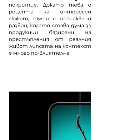
покритие. Докато това е 
рецепта за интересен 
сюжет, пълен с неочаквани 
развои, когато става дума за 
продукции базирани на 
престъпления от реалния 
живот липсата на контекст 
е много по-влиятелна.