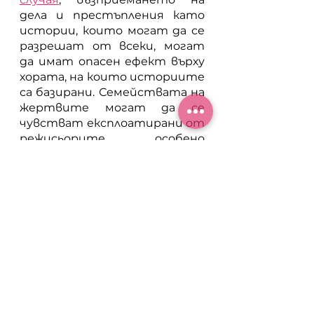
дела и престъпления като 
истории, които могат да се 
разрешат от всеки, могат 
да имат опасен ефект върху 
хората, на които историите 
са базирани. Семействата на 
жертвите могат да се 
чувстват експлоатирани от 
режисьорите, особено 
когато не получават никаква 
компенсация, и дори 
травматизирани наново 
заради подновеното 
медийно внимание. Въпреки 
че техен любим човек е 
загинал трагично, семейства 
са принудени да слушат 
дискусии и дори да получават 
обаждания от фенове. Това до 
голяма степен се случва 