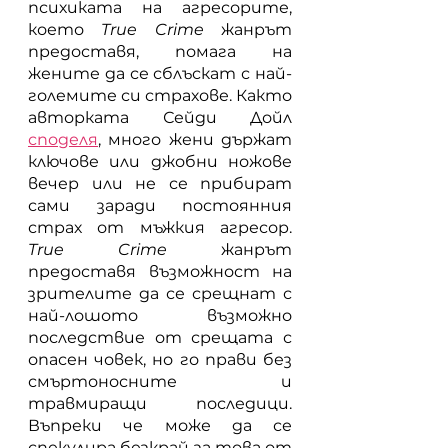
психиката на агресорите, 
което 
True Crime
 жанрът 
предоставя, помага на 
жените да се сблъскат с най-
големите си страхове. Както 
авторката Сейди Дойл
споделя
, много жени държат 
ключове или джобни ножове 
вечер или не се прибират 
сами заради постоянния 
страх от мъжкия агресор. 
True Crime
 жанрът 
предоставя възможност на 
зрителите да се срещнат с 
най-лошото възможно 
последствие от срещата с 
опасен човек, но го прави без 
смъртоносните и 
травмиращи последици. 
Въпреки че може да се 
спекулира безкрай за това от 