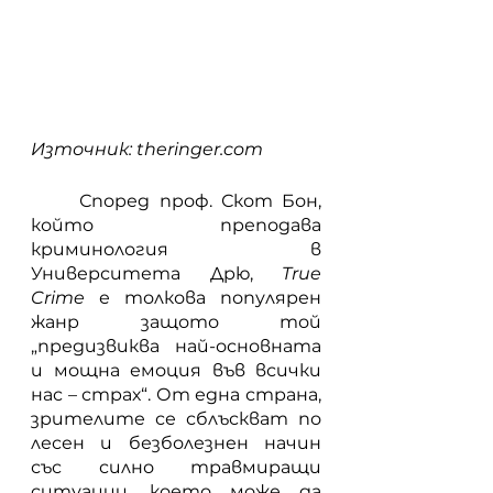
Източник: theringer.com
	Според проф. Скот Бон, 
който преподава 
криминология в 
Университета Дрю, 
True 
Crime
 е толкова популярен 
жанр защото той 
„предизвиква най-основната 
и мощна емоция във всички 
нас – страх“. От една страна, 
зрителите се сблъскват по 
лесен и безболезнен начин 
със силно травмиращи 
ситуации, което може да 