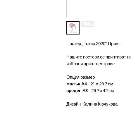
Постер „Токио 2020“ Принт
Нашите постери се принтират на
избрани принт центрове.
Опция размер:
малък А4
- 21 х 29.7 см
среден A3
- 29.7 x 42 см
Дизайн: Калина Кючукова