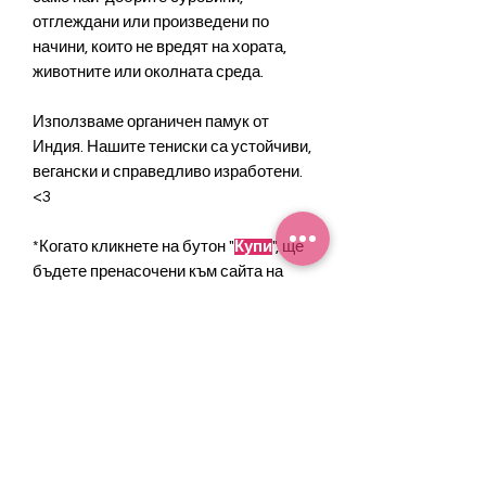
отглеждани или произведени по
начини, които не вредят на хората,
животните или околната среда.
Използваме органичен памук от
Индия. Нашите тениски са устойчиви,
вегански и справедливо изработени.
<3
*Когато кликнете на бутон "
Купи
", ще
бъдете пренасочени към сайта на
нашите прекрасни колаборатори,
"Bloomstars". Приятно пазаруване!
Инфо
Single Jersey
Грижа и пране
100% Organic ring-spun combed