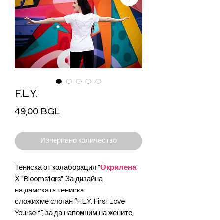
F.L.Y.
Цена
49,00 BGL
Изчерпано количество
Тениска от колаборация "
Окрилена
"
Х "Bloomstars". За дизайна
на дамската тениска
сложихме слоган “F.L.Y. First Love
Yourself”, за да напомним на жените,