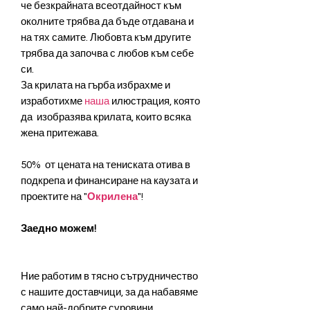
че безкрайната всеотдайност към
околните трябва да бъде отдавана и
на тях самите. Любовта към другите
трябва да започва с любов към себе
си.
За крилата на гърба избрахме и
изработихме
наша
илюстрация, която
да изобразява крилата, които всяка
жена притежава.
50% от цената на тениската отива в
подкрепа и финансиране на каузата и
проектите на "
Окрилена
"!
Заедно можем!
Ние работим в тясно сътрудничество
с нашите доставчици, за да набавяме
само най-добрите суровини,