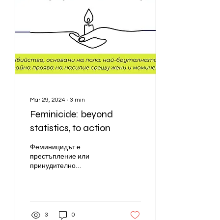
Mar 29, 2024
∙
3
min
Feminicide: beyond
statistics, to action
Феминицидът е
престъпление или
принудително
самоубийство на жена
поради нейния пол,
независимо от нейната
възраст или
обстоятелства.
3
0