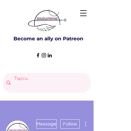
Become an ally on Patreon
More actions
Message
Follow