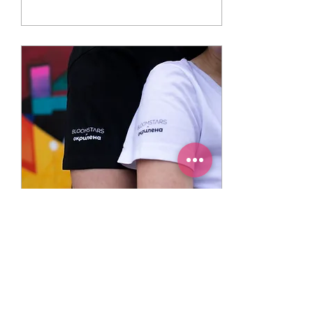
Jun 28, 2021
∙
1
min
"Okrilena" Foundation х
Bloomstars
Order here 🕊 At the core
of Bloomstars' values is