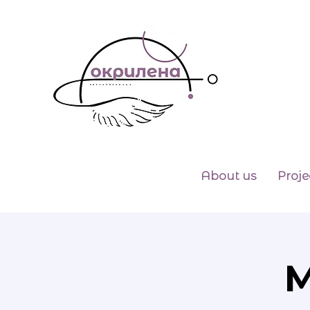
About us
Proje
М