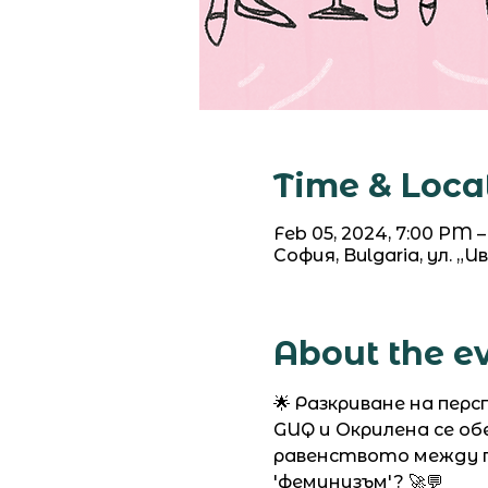
Time & Loca
Feb 05, 2024, 7:00 PM 
София, Bulgaria, ул. „И
About the e
🌟 Разкриване на пер
GUQ и Окрилена се о
равенството между п
'феминизъм'? 🚀💬