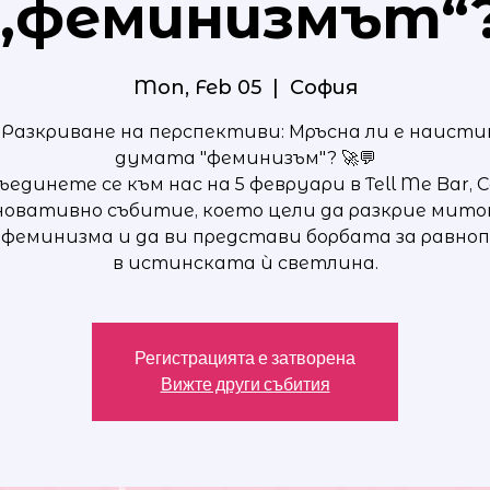
„феминизмът“
Mon, Feb 05
  |  
София
 Разкриване на перспективи: Мръсна ли е наисти
думата "феминизъм"? 🚀💬
единете се към нас на 5 февруари в Tell Me Bar, 
новативно събитие, което цели да разкрие мит
 феминизма и да ви представи борбата за равно
в истинската ѝ светлина.
Регистрацията е затворена
Вижте други събития