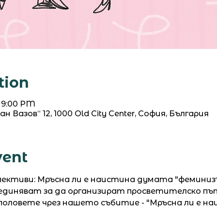
tion
– 9:00 PM
ван Вазов“ 12, 1000 Old City Center, София, България
vent
спективи: Мръсна ли е наистина думата "феминиз
бединяват за да организират просветителско път
оловете чрез нашето събитие - "Мръсна ли е н