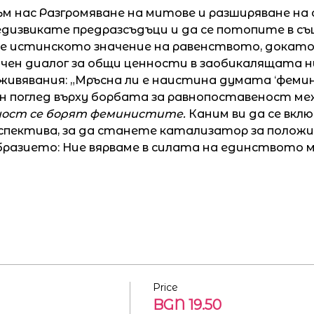
ъм нас Разгромяване на митове и разширяване на 
едизвикате предразсъдъци и да се потопите в с
 истинското значение на равенството, докато 
н диалог за общи ценности в заобикалящата ни с
ивявания: „Мръсна ли е наистина думата ‘фемини
н поглед върху борбата за равнопоставеност меж
ност се борят феминистите. 
Каним ви да се вкл
спектива, за да станете катализатор за положи
бразието: Ние вярваме в силата на единството м
Price
BGN 19.50