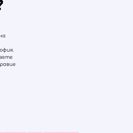
?
на
София,
овете
правие