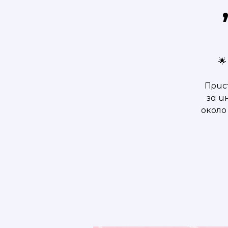

Присъ
за и
около