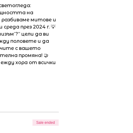
светогледа: 
ъщността на 
разбиваме митове и 
реда през 2024 г. 💡
зъм’?” цели да ви 
ду половете и да 
ючите с вашето 
телна промяна! 🤝
ежду хора от всички 
Sale ended