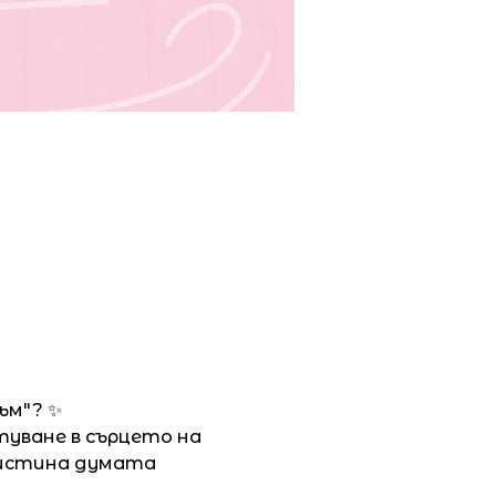
ъм"? ✨
уване в сърцето на 
аистина думата 