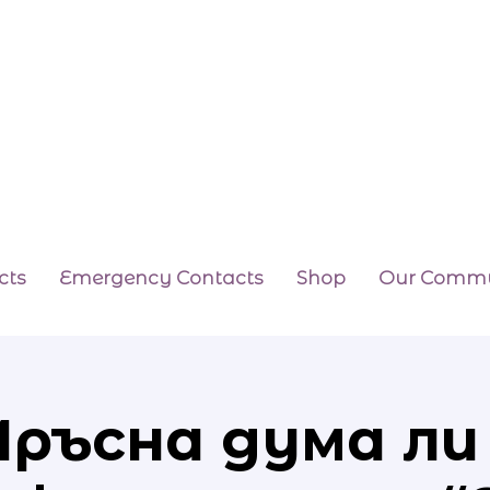
cts
Emergency Contacts
Shop
Our Commu
ръсна дума ли