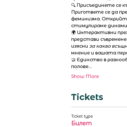
🔍 Присъединете се к
Пригответе се да пр
феминизма. Открийте
стимулираме динамиче
🌍 Интерактивни преж
представи съвремене
изясни 
за какво всъщ
мнение и вашата пер
🤝 Единство в разноо
полове…
Show More
Tickets
Ticket type
Билет