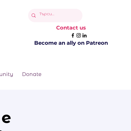
Contact us
Become an ally on Patreon
nity
Donate
 е